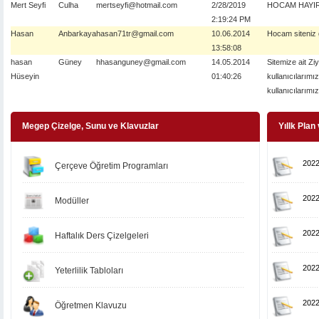
Mert Seyfi
Culha
mertseyfi@hotmail.com
2/28/2019
HOCAM HAYIR
2:19:24 PM
Hasan
Anbarkaya
hasan71tr@gmail.com
10.06.2014
Hocam siteniz g
13:58:08
hasan
Güney
hhasanguney@gmail.com
14.05.2014
Sitemize ait Zi
Hüseyin
01:40:26
kullanıcılarımı
kullanıcılarımız
Megep Çizelge, Sunu ve Klavuzlar
Yıllk Plan
202
Çerçeve Öğretim Programları
202
Modüller
202
Haftalık Ders Çizelgeleri
202
Yeterlilik Tabloları
202
Öğretmen Klavuzu