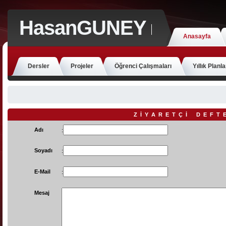
HasanGUNEY
Anasayfa
Dersler
Projeler
Öğrenci Çalışmaları
Yıllık Planla
Z İ Y A R E T Ç İ D E F T E
Adı
:
Soyadı
:
E-Mail
:
Mesaj