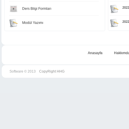
202
Ders Bilgi Formları
202
Modül Yazımı
202
202
Anasayfa
Hakkımd
202
Software © 2013
CopyRight HHG
202
202
202
202