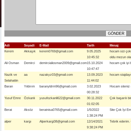
Adi
Soyadi
E-Mail
Tarih
Mesaj
Kerem
Akkaşık
kerem0769@gmail.com
9.05.2025
hocam sizi çok
10:45:32
oldu mezun ola
Ali Osman
Demirci
demircialiosman2009@gmail.com
15.10.2024
hocam çok iyi b
10:47:47
Nazik ve
aa
nazakyz03@gmail.com
13.09.2023
hocam stajdayıı
Selahattin
11:44:02
Baran
Yıldırım
baranyldrm96@gmail.com
3.02.2023
Hocam siteniz
00:28:32
Yusuf Emre
Özkanlı
yusufozkanli622@gmail.com
30.11.2022
Çok başarılı bi
01:02:05
Berat
Aksöz
beratnisa0765@gmail.com
1/5/2022
Site Çok İyi E
1:38:24 PM
alper
kargı
Alperkargi38@gmail.com
12/14/2021
Tebrik ederim.
9:38:24 PM