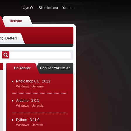
Üye Ol
Site Haritası
Yardım
İletişim
tçi Defteri
En Yeniler
Popüler Yazılımlar
Photoshop CC
2022
Windows
Deneme
Arduino
2.0.1
Windows
Ücretsiz
Python
3.11.0
Windows
Ücretsiz