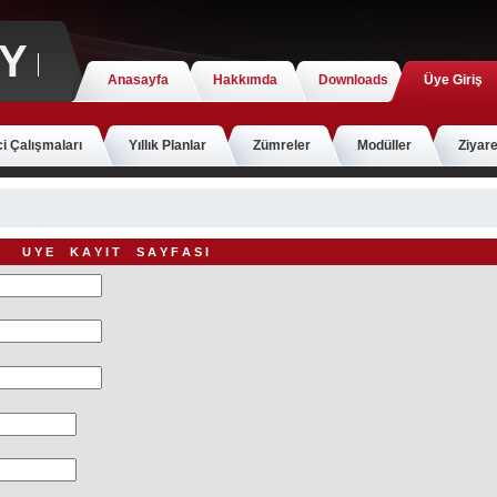
Y
Anasayfa
Hakkımda
Downloads
Üye Giriş
i Çalışmaları
Yıllık Planlar
Zümreler
Modüller
Ziyare
U Y E K A Y I T S A Y F A S I