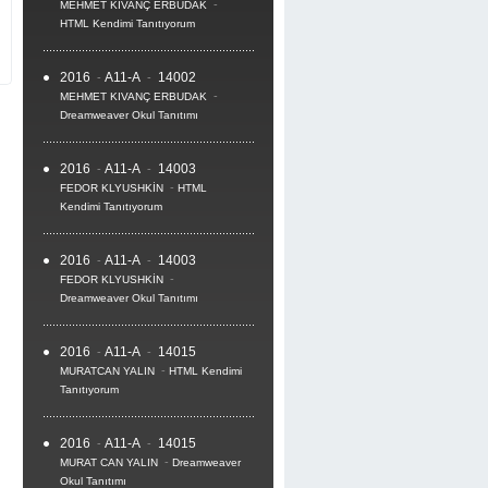
-
MEHMET KIVANÇ ERBUDAK
HTML Kendimi Tanıtıyorum
2016
A11-A
14002
-
-
-
MEHMET KIVANÇ ERBUDAK
Dreamweaver Okul Tanıtımı
2016
A11-A
14003
-
-
-
FEDOR KLYUSHKİN
HTML
Kendimi Tanıtıyorum
2016
A11-A
14003
-
-
-
FEDOR KLYUSHKİN
Dreamweaver Okul Tanıtımı
2016
A11-A
14015
-
-
-
MURATCAN YALIN
HTML Kendimi
Tanıtıyorum
2016
A11-A
14015
-
-
-
MURAT CAN YALIN
Dreamweaver
Okul Tanıtımı