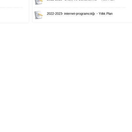
2022-2023
-
internet-programcılığı
-
Yıllık Plan
2022-2023
-
Mesleki Gelişim Atölyesi
-
Yıllık Plan
2022-2023
-
Mobil Uygulamalar-4
-
Yıllık Plan
2022-2023
-
Mobil Uygulamalar-5
-
Yıllık Plan
2022-2023
-
Nesne Tabanlı Programlama
-
Yıllık Plan
2022-2023
-
Programlama Temelleri
-
Yıllık Plan
2022-2023
-
Robotik ve Kodlama
-
Yıllık Plan
2022-2023
-
Seçmeli Sosyal Medya
-
Yıllık Plan
2022-2023
-
Seçmeli Web Programcılığı
-
Yıllık Plan