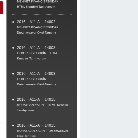
-
MEHMET KIVANÇ ERBUDAK
HTML Kendimi Tanıtıyorum
2016
A11-A
14002
-
-
-
MEHMET KIVANÇ ERBUDAK
Dreamweaver Okul Tanıtımı
an
2016
A11-A
14003
-
-
-
FEDOR KLYUSHKİN
HTML
Kendimi Tanıtıyorum
2016
A11-A
14003
-
-
-
FEDOR KLYUSHKİN
Dreamweaver Okul Tanıtımı
2016
A11-A
14015
-
-
-
MURATCAN YALIN
HTML Kendimi
Tanıtıyorum
2016
A11-A
14015
-
-
-
MURAT CAN YALIN
Dreamweaver
Okul Tanıtımı