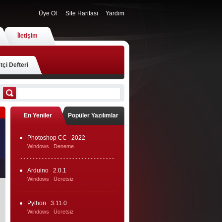
Üye Ol
Site Haritası
Yardım
İletişim
tçi Defteri
En Yeniler
Popüler Yazılımlar
Photoshop CC
2022
Windows
Deneme
Arduino
2.0.1
Windows
Ücretsiz
Python
3.11.0
Windows
Ücretsiz