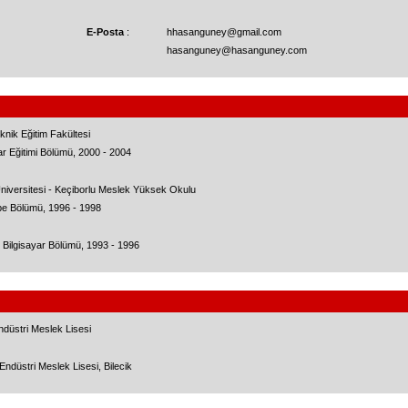
E-Posta
:
hhasanguney@gmail.com
hasanguney@hasanguney.com
knik Eğitim Fakültesi
ar Eğitimi Bölümü, 2000 - 2004
niversitesi - Keçiborlu Meslek Yüksek Okulu
be Bölümü, 1996 - 1998
i Bilgisayar Bölümü, 1993 - 1996
ndüstri Meslek Lisesi
ndüstri Meslek Lisesi, Bilecik