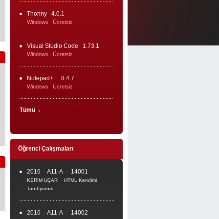
Thonny
4.0.1
Windows
Ücretsiz
Visual Studio Code
1.73.1
Windows
Ücretsiz
Notepad++
8.4.7
Windows
Ücretsiz
Tümü
Öğrenci Çalışmaları
2016
A11-A
14001
-
-
-
KERİM UÇAR
HTML Kendimi
Tanıtıyorum
2016
A11-A
14002
-
-