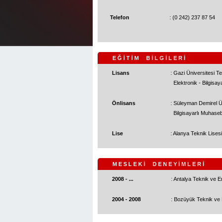
Telefon
: (0 242) 237 87 54
E Ğ İ T İ M B İ L G İ L E R İ
Lisans
: Gazi Üniversitesi Te
Elektronik - Bilgisay
Önlisans
: Süleyman Demirel Ü
Bilgisayarlı Muhase
Lise
: Alanya Teknik Lises
M E S L E K İ D E N E Y İ M L E R İ
2008 - ...
: Antalya Teknik ve E
2004 - 2008
: Bozüyük Teknik ve E