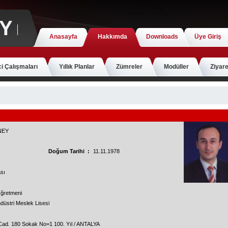
Y
Anasayfa
Hakkımda
Downloads
Üye Giriş
i Çalışmaları
Yıllık Planlar
Zümreler
Modüller
Ziyare
NEY
Doğum Tarihi :
11.11.1978
ası
 Öğretmeni
ndüstri Meslek Lisesi
l Cad. 180 Sokak No=1 100. Yıl / ANTALYA