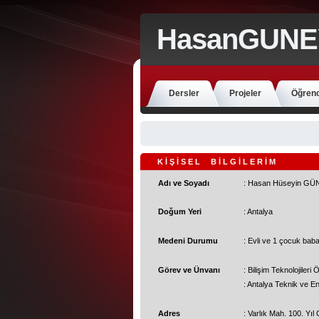
HasanGUNE
Dersler
Projeler
Öğrenc
K İ Ş İ S E L B İ L G İ L E R İ M
Adı ve Soyadı
: Hasan Hüseyin GÜ
Doğum Yeri
: Antalya
Medeni Durumu
: Evli ve 1 çocuk bab
Görev ve Ünvanı
: Bilişim Teknolojileri
: Antalya Teknik ve E
Adres
: Varlık Mah. 100. Yı